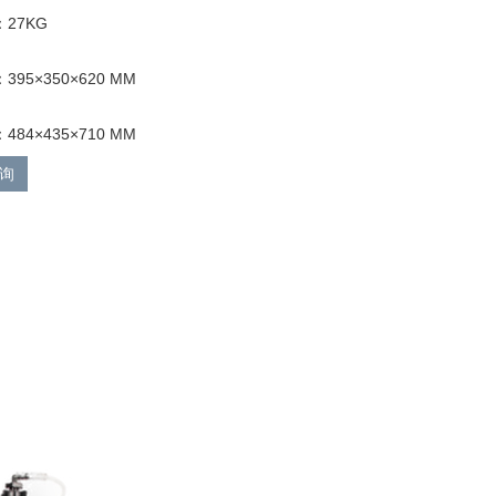
27KG
95×350×620 MM
84×435×710 MM
询